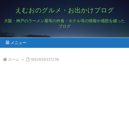
えむおのグルメ・お出かけブログ
大阪・神戸のラーメン屋等の外食・ホテル等の情報や感想を綴った
ブログ
メニュー
ホーム
>
1692659331238