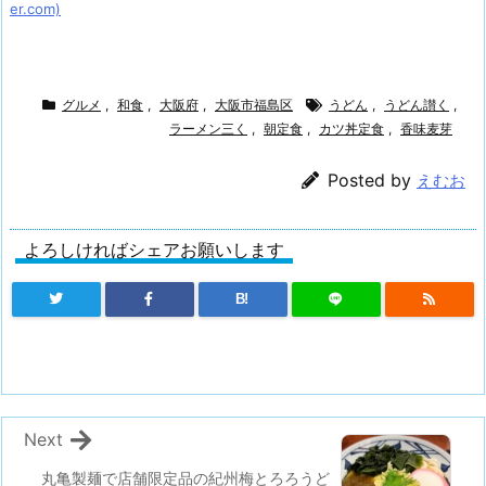
er.com)
グルメ
,
和食
,
大阪府
,
大阪市福島区
うどん
,
うどん讃く
,
ラーメン三く
,
朝定食
,
カツ丼定食
,
香味麦芽
Posted by
えむお
よろしければシェアお願いします
B!
Next
丸亀製麺で店舗限定品の紀州梅とろろうど