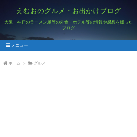
えむおのグルメ・お出かけブログ
大阪・神戸のラーメン屋等の外食・ホテル等の情報や感想を綴った
ブログ
メニュー
ホーム
>
グルメ