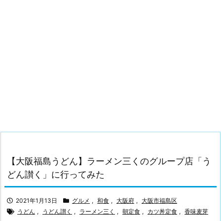
【大阪福島うどん】ラーメン三くのグループ店「う
どん讃く」に行ってみた
2021年1月13日
グルメ
,
和食
,
大阪府
,
大阪市福島区
うどん
,
うどん讃く
,
ラーメン三く
,
朝定食
,
カツ丼定食
,
香味麦芽