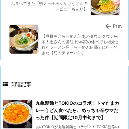
ん食べてきた【明太玉子あんかけうどんの
レビューもあり】
Prev
【豚骨魚介らーめん】あのダウンタウン松
本人志さんの番組 松本家の休日でも紹介さ
れたラーメン屋「らーめん伊藝」に行って
きた【幻のチャーハン】
関連記事
丸亀製麺とTOKIOのコラボ！トマたまカ
レーうどん食べたら、めっちゃ辛ウマだ
った件【期間限定10月中旬まで】
あのTOKIOが丸亀製麺とコラボ？！ TOKIO監修の