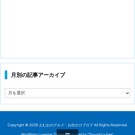
月別の記事アーカイブ
月
別
の
記
事
ア
ー
Copyright ©
2026
えむおのグルメ・お出かけブログ
All Rights Reserved.
カ
WordPress Luxeritas Theme is provided by "
Thought is free
".