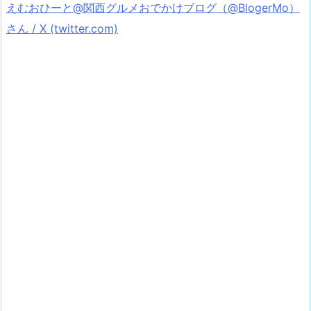
えむおひーと@関西グルメおでかけブログ（@BlogerMo）
さん / X (twitter.com)