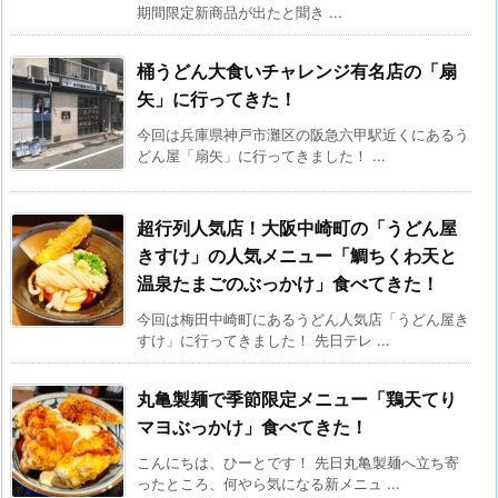
期間限定新商品が出たと聞き ...
桶うどん大食いチャレンジ有名店の「扇
矢」に行ってきた！
今回は兵庫県神戸市灘区の阪急六甲駅近くにあるう
どん屋「扇矢」に行ってきました！ ...
超行列人気店！大阪中崎町の「うどん屋
きすけ」の人気メニュー「鯛ちくわ天と
温泉たまごのぶっかけ」食べてきた！
今回は梅田中崎町にあるうどん人気店「うどん屋き
すけ」に行ってきました！ 先日テレ ...
丸亀製麺で季節限定メニュー「鶏天てり
マヨぶっかけ」食べてきた！
こんにちは、ひーとです！ 先日丸亀製麺へ立ち寄
ったところ、何やら気になる新メニュ ...