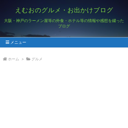
えむおのグルメ・お出かけブログ
大阪・神戸のラーメン屋等の外食・ホテル等の情報や感想を綴った
ブログ
メニュー
ホーム
>
グルメ