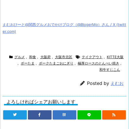
えむおひーと@関西グルメおでかけブログ（@BlogerMo）さん / X (twitt
er.com)
グルメ
,
和食
,
大阪府
,
大阪市北区
テイクアウト
,
KITTE大阪
,
ポーたま
,
ポークたまごおにぎり
,
極厚ロースのとんぺい焼き
,
和牛すじこん
Posted by
えむお
よろしければシェアお願いします
B!