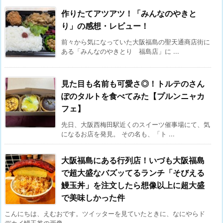
作りたてアツアツ！「みんなのやきと
り」の感想・レビュー！
前々から気になっていた大阪福島の聖天通商店街に
ある「みんなのやきとり 福島店」に ...
見た目も名前も可愛さ◎！トルテのさん
ぽのタルトを食べてみた【プルンニャカ
フェ】
先日、大阪西梅田駅近くのスイーツ催事場にて、気
になるお店を発見。 その名も、「ト ...
大阪福島にある行列店！いづも大阪福島
で超大盛なバズッてるランチ「そびえる
鰻玉丼」を注文したら想像以上に超大盛
で美味しかった件
こんにちは、えむおです。ツイッターを見ていたときに、なにやらド
デカイ鰻玉丼の画像 ...