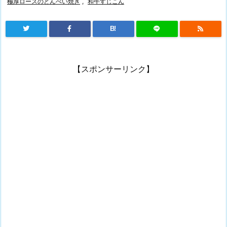
極厚ロースのとんぺい焼き
,
和牛すじこん
B!
【スポンサーリンク】