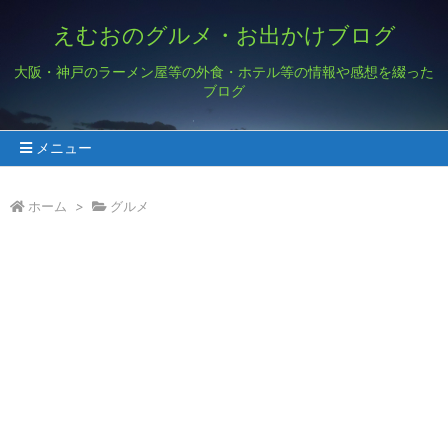
えむおのグルメ・お出かけブログ
大阪・神戸のラーメン屋等の外食・ホテル等の情報や感想を綴った
ブログ
メニュー
ホーム
>
グルメ