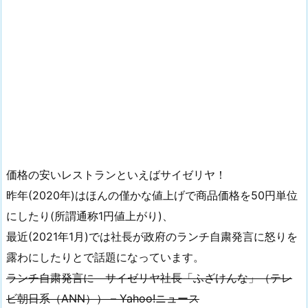
価格の安いレストランといえばサイゼリヤ！
昨年(2020年)はほんの僅かな値上げで商品価格を50円単位
にしたり(所謂通称1円値上がり)、
最近(2021年1月)では社長が政府のランチ自粛発言に怒りを
露わにしたりとで話題になっています。
ランチ自粛発言に サイゼリヤ社長「ふざけんな」（テレ
ビ朝日系（ANN）） – Yahoo!ニュース