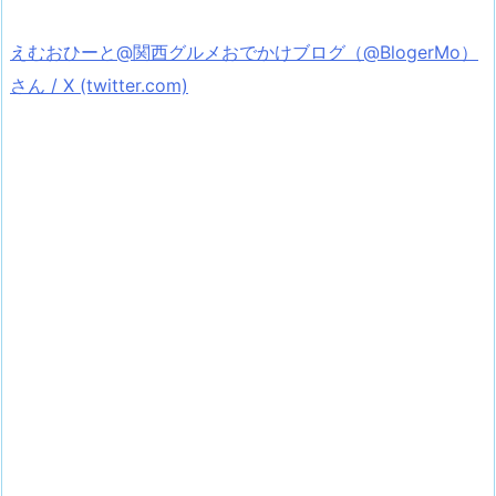
えむおひーと@関西グルメおでかけブログ（@BlogerMo）
さん / X (twitter.com)