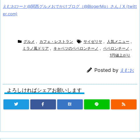
えむおひーと@関西グルメおでかけブログ（@BlogerMo）さん / X (twitt
er.com)
グルメ
,
カフェ・レストラン
サイゼリヤ
,
人気メニュー
,
ミラノ風ドリア
,
キャベツのペペロンチーノ
,
ペペロンチーノ
,
1円値上がり
Posted by
えむお
よろしければシェアお願いします
B!