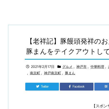
【老祥記】豚饅頭発祥のお
豚まんをテイクアウトし
2021年2月17日
グルメ
,
神戸市
,
中華料理
,
,
南京町
,
神戸南京町
,
豚まん
Twitter
Facebook
B!
【スポン