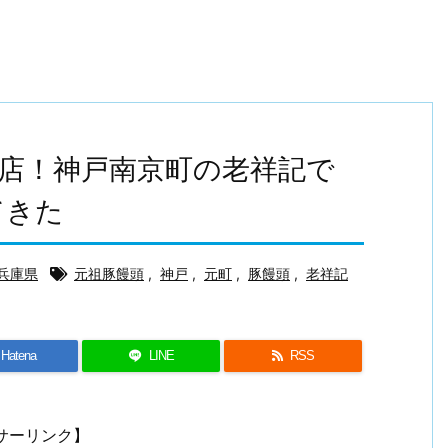
店！神戸南京町の老祥記で
てきた
兵庫県
元祖豚饅頭
,
神戸
,
元町
,
豚饅頭
,
老祥記
Hatena
LINE
RSS
サーリンク】