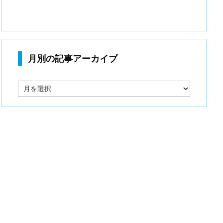
月別の記事アーカイブ
月
別
の
記
事
ア
ー
カ
イ
ブ