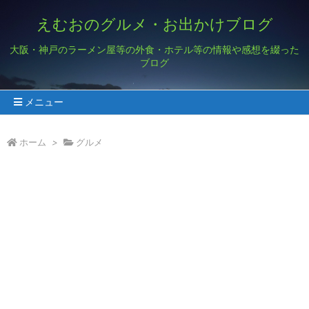
えむおのグルメ・お出かけブログ
大阪・神戸のラーメン屋等の外食・ホテル等の情報や感想を綴った
ブログ
メニュー
ホーム
>
グルメ