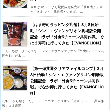
今回は3月18日より期間限定発売の「豚角煮丼」食
べてきました！ 豚角煮といえば、 ...
【はま寿司ラッピング店舗】3月8日始
動！シン・エヴァンゲリオン劇場版公開
記念コラボ「外食5チェーン共同作戦」で
はま寿司に行ってきた【EVANGELION】
こんにちは、ひーとです！ シン・エヴァンゲリオン「外食5チェーン共
同作戦」が3/ ...
【第一弾共通クリアファイルコンプ】3月
8日始動！シン・エヴァンゲリオン劇場版
公開記念コラボ「外食5チェーン共同作
戦」でなか卯に行ってきた【EVANGELIO
N】
3月8日から始まった、シン・エヴァンゲリオン「外食5チェーン共同作
戦」はま寿司、 ...