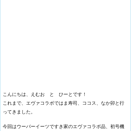
こんにちは、えむお と ひーとです！
これまで、エヴァコラボではま寿司、ココス、なか卯と行
ってきました。
今回はウーバーイーツですき家のエヴァコラボ品、初号機