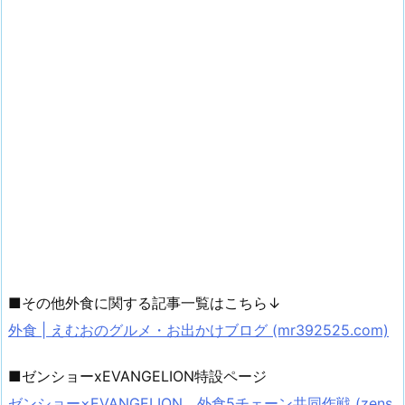
■その他外食に関する記事一覧はこちら↓
外食 | えむおのグルメ・お出かけブログ (mr392525.com)
■ゼンショーxEVANGELION特設ページ
ゼンショー×EVANGELION 外食5チェーン共同作戦 (zens