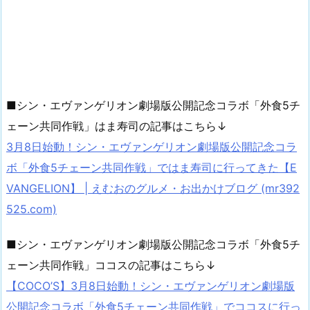
■シン・エヴァンゲリオン劇場版公開記念コラボ「外食5チ
ェーン共同作戦」はま寿司の記事はこちら↓
3月8日始動！シン・エヴァンゲリオン劇場版公開記念コラ
ボ「外食5チェーン共同作戦」ではま寿司に行ってきた【E
VANGELION】 | えむおのグルメ・お出かけブログ (mr392
525.com)
■シン・エヴァンゲリオン劇場版公開記念コラボ「外食5チ
ェーン共同作戦」ココスの記事はこちら↓
【COCO’S】3月8日始動！シン・エヴァンゲリオン劇場版
公開記念コラボ「外食5チェーン共同作戦」でココスに行っ