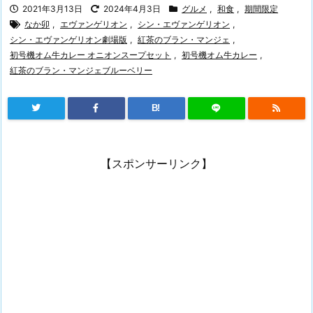
2021年3月13日
2024年4月3日
グルメ
,
和食
,
期間限定
なか卯
,
エヴァンゲリオン
,
シン・エヴァンゲリオン
,
シン・エヴァンゲリオン劇場版
,
紅茶のブラン・マンジェ
,
初号機オム牛カレー オニオンスープセット
,
初号機オム牛カレー
,
紅茶のブラン・マンジェブルーベリー
B!
【スポンサーリンク】