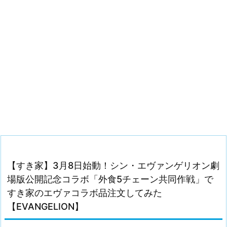
【すき家】3月8日始動！シン・エヴァンゲリオン劇
場版公開記念コラボ「外食5チェーン共同作戦」で
すき家のエヴァコラボ品注文してみた
【EVANGELION】