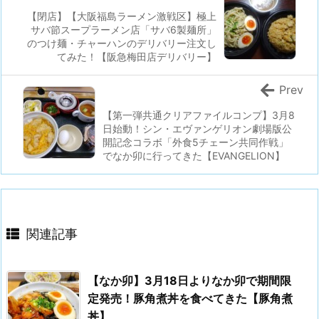
【閉店】【大阪福島ラーメン激戦区】極上
サバ節スープラーメン店「サバ6製麺所」
のつけ麺・チャーハンのデリバリー注文し
てみた！【阪急梅田店デリバリー】
Prev
【第一弾共通クリアファイルコンプ】3月8
日始動！シン・エヴァンゲリオン劇場版公
開記念コラボ「外食5チェーン共同作戦」
でなか卯に行ってきた【EVANGELION】
関連記事
【なか卯】3月18日よりなか卯で期間限
定発売！豚角煮丼を食べてきた【豚角煮
丼】