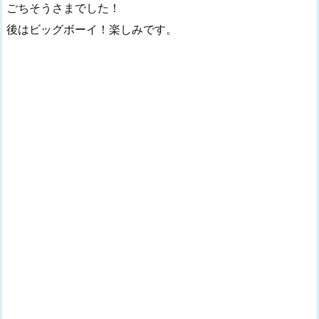
ごちそうさまでした！
後はビッグボーイ！楽しみです。