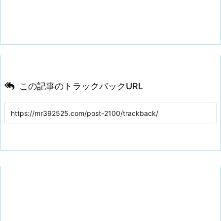
この記事のトラックバックURL