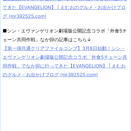
てきた【EVANGELION】 | えむおのグルメ・お出かけブロ
グ (mr392525.com)
■シン・エヴァンゲリオン劇場版公開記念コラボ「外食5チ
ェーン共同作戦」なか卯の記事はこちら↓
【第一弾共通クリアファイルコンプ】3月8日始動！シン・
エヴァンゲリオン劇場版公開記念コラボ「外食5チェーン共
同作戦」でなか卯に行ってきた【EVANGELION】 | えむお
のグルメ・お出かけブログ (mr392525.com)