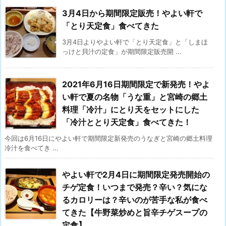
3月4日から期間限定販売！やよい軒で
「とり天定食」食べてきた
3月4日よりやよい軒で「とり天定食」と「しまほ
っけと貝汁の定食」が期間限定販売開 ...
2021年6月16日期間限定で新発売！やよ
い軒で夏の名物「うな重」と宮崎の郷土
料理「冷汁」にとり天をセットにした
「冷汁ととり天定食」食べてきた！
今回は6月16日にやよい軒で期間限定新発売のうなぎと宮崎の郷土料理
冷汁を食べてき ...
やよい軒で2月4日に期間限定発売開始の
チゲ定食！いつまで発売？辛い？気にな
るカロリーは？辛いのが苦手な私が食べ
てきた【牛野菜炒めと旨辛チゲスープの
定食】