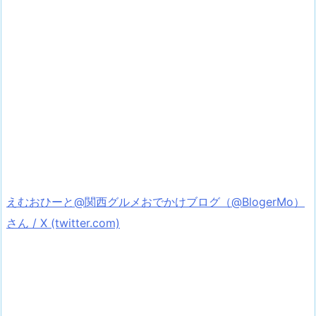
えむおひーと@関西グルメおでかけブログ（@BlogerMo）
さん / X (twitter.com)