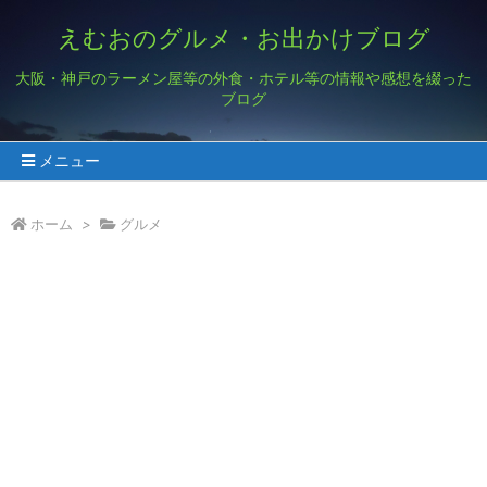
えむおのグルメ・お出かけブログ
大阪・神戸のラーメン屋等の外食・ホテル等の情報や感想を綴った
ブログ
メニュー
ホーム
>
グルメ