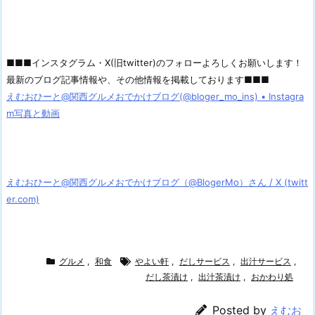
■■■インスタグラム・X(旧twitter)のフォローよろしくお願いします！
最新のブログ記事情報や、その他情報を掲載しております■■■
えむおひーと@関西グルメおでかけブログ(@bloger_mo_ins) • Instagra
m写真と動画
えむおひーと@関西グルメおでかけブログ（@BlogerMo）さん / X (twitt
er.com)
グルメ
,
和食
やよい軒
,
だしサービス
,
出汁サービス
,
だし茶漬け
,
出汁茶漬け
,
おかわり処
Posted by
えむお