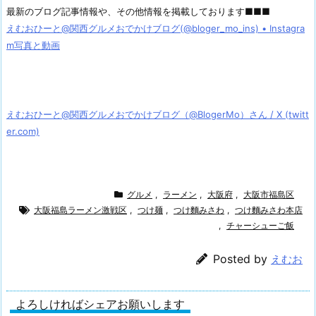
最新のブログ記事情報や、その他情報を掲載しております■■■
えむおひーと@関西グルメおでかけブログ(@bloger_mo_ins) • Instagra
m写真と動画
えむおひーと@関西グルメおでかけブログ（@BlogerMo）さん / X (twitt
er.com)
グルメ
,
ラーメン
,
大阪府
,
大阪市福島区
大阪福島ラーメン激戦区
,
つけ麺
,
つけ麵みさわ
,
つけ麵みさわ本店
,
チャーシューご飯
Posted by
えむお
よろしければシェアお願いします