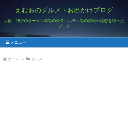
えむおのグルメ・お出かけブログ
大阪・神戸のラーメン屋等の外食・ホテル等の情報や感想を綴った
ブログ
メニュー
ホーム
>
グルメ