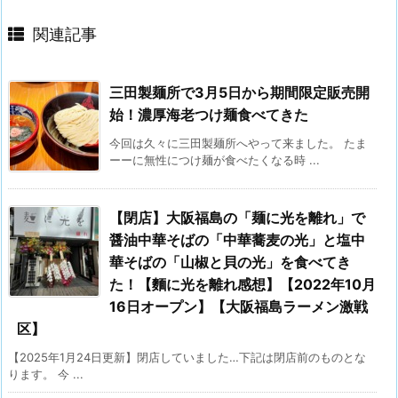
関連記事
三田製麺所で3月5日から期間限定販売開
始！濃厚海老つけ麺食べてきた
今回は久々に三田製麺所へやって来ました。 たま
ーーに無性につけ麺が食べたくなる時 ...
【閉店】大阪福島の「麺に光を離れ」で
醤油中華そばの「中華蕎麦の光」と塩中
華そばの「山椒と貝の光」を食べてき
た！【麵に光を離れ感想】【2022年10月
16日オープン】【大阪福島ラーメン激戦
区】
【2025年1月24日更新】閉店していました…下記は閉店前のものとな
ります。 今 ...