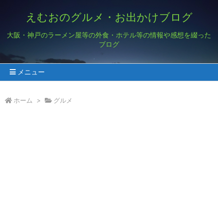
えむおのグルメ・お出かけブログ
大阪・神戸のラーメン屋等の外食・ホテル等の情報や感想を綴った
ブログ
メニュー
ホーム
>
グルメ