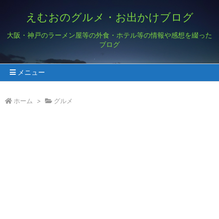
えむおのグルメ・お出かけブログ
大阪・神戸のラーメン屋等の外食・ホテル等の情報や感想を綴った
ブログ
メニュー
ホーム
>
グルメ