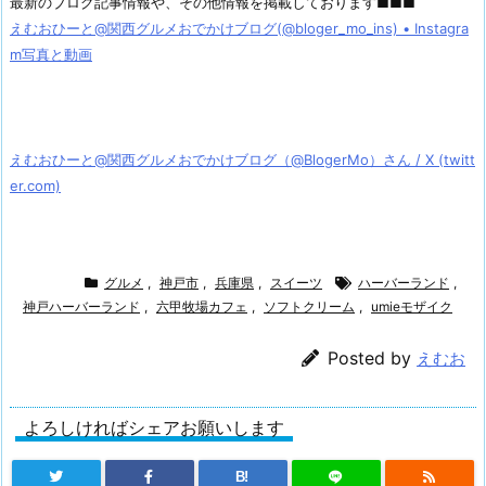
最新のブログ記事情報や、その他情報を掲載しております■■■
えむおひーと@関西グルメおでかけブログ(@bloger_mo_ins) • Instagra
m写真と動画
えむおひーと@関西グルメおでかけブログ（@BlogerMo）さん / X (twitt
er.com)
グルメ
,
神戸市
,
兵庫県
,
スイーツ
ハーバーランド
,
神戸ハーバーランド
,
六甲牧場カフェ
,
ソフトクリーム
,
umieモザイク
Posted by
えむお
よろしければシェアお願いします
B!