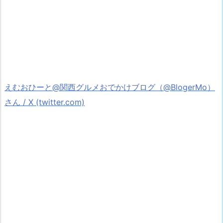
えむおひーと@関西グルメおでかけブログ（@BlogerMo）
さん / X (twitter.com)