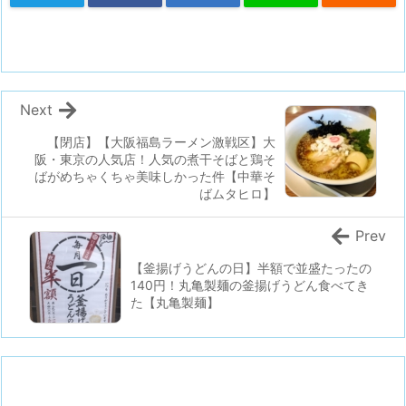
Next
【閉店】【大阪福島ラーメン激戦区】大
阪・東京の人気店！人気の煮干そばと鶏そ
ばがめちゃくちゃ美味しかった件【中華そ
ばムタヒロ】
Prev
【釜揚げうどんの日】半額で並盛たったの
140円！丸亀製麺の釜揚げうどん食べてき
た【丸亀製麺】