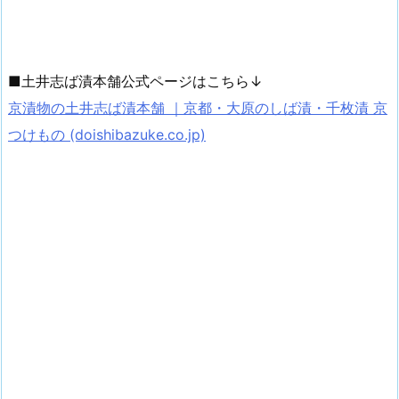
■土井志ば漬本舗公式ページはこちら↓
京漬物の土井志ば漬本舗 ｜京都・大原のしば漬・千枚漬 京
つけもの (doishibazuke.co.jp)