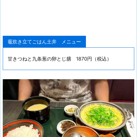
竈炊き立てごはん土井 メニュー
甘きつねと九条葱の卵とじ膳 1870円（税込）