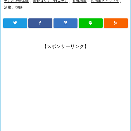
土井志ば漬本舗
,
竈炊き立てごはん土井
,
京都漬物
,
お漬物ビュッフェ
,
漬物
,
御膳
B!
【スポンサーリンク】