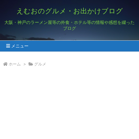
えむおのグルメ・お出かけブログ
大阪・神戸のラーメン屋等の外食・ホテル等の情報や感想を綴った
ブログ
メニュー
ホーム
>
グルメ