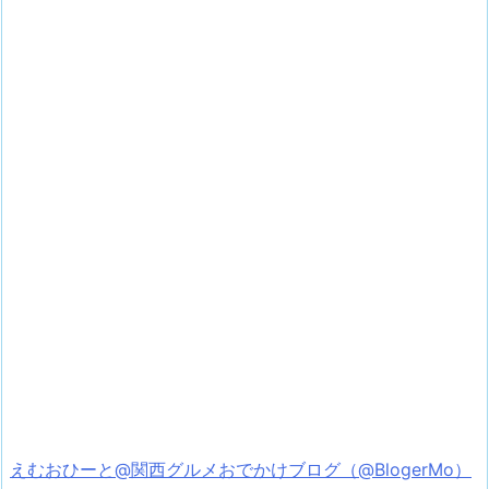
えむおひーと@関西グルメおでかけブログ（@BlogerMo）