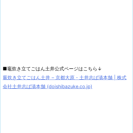
■竈炊き立てごはん土井公式ページはこちら↓
竈炊き立てごはん土井 – 京都大原・土井志ば漬本舗 | 株式
会社土井志ば漬本舗 (doishibazuke.co.jp)