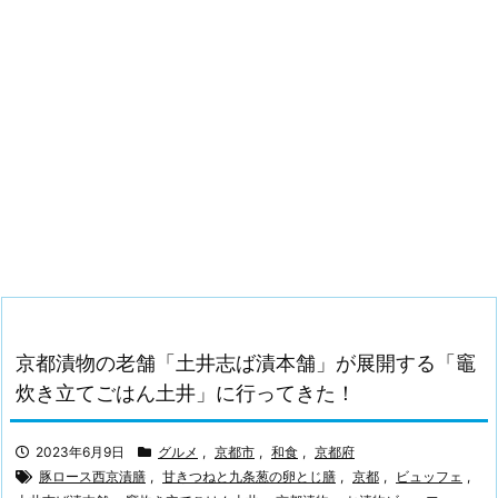
京都漬物の老舗「土井志ば漬本舗」が展開する「竈
炊き立てごはん土井」に行ってきた！
2023年6月9日
グルメ
,
京都市
,
和食
,
京都府
豚ロース西京漬膳
,
甘きつねと九条葱の卵とじ膳
,
京都
,
ビュッフェ
,