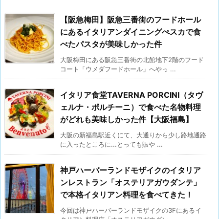
【阪急梅田】阪急三番街のフードホール
にあるイタリアンダイニングぺスカで食
べたパスタが美味しかった件
大阪梅田にある阪急三番街の北館地下2階のフード
コート「ウメダフードホール」へやっ ...
イタリア食堂TAVERNA PORCINI（タヴ
ェルナ・ポルチーニ）で食べた名物料理
がどれも美味しかった件【大阪福島】
大阪の新福島駅近くにて、大通りから少し路地通路
に入ったところに...とっても賑や ...
神戸ハーバーランドモザイクのイタリア
ンレストラン「オステリアガウダンテ」
で本格イタリアン料理を食べてきた！
今回は神戸ハーバーランドモザイクの3Fにあるイ