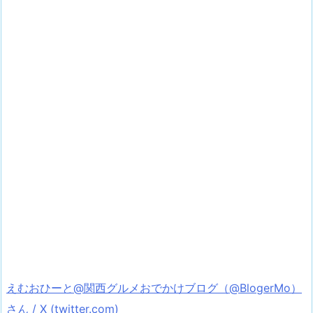
えむおひーと@関西グルメおでかけブログ（@BlogerMo）
さん / X (twitter.com)