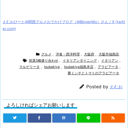
えむおひーと@関西グルメおでかけブログ（@BlogerMo）さん / X (twitt
er.com)
グルメ
,
洋食・西洋料理
,
大阪府
,
大阪市福島区
前菜5種盛り合わせ
,
イタリアンダイニング
,
イタリアン
,
マルゲリータ
,
tsubakiya
,
tsubakiya福島本店
,
アラビアータ
,
豚ミンチとトマトのアラビアータ
Posted by
えむお
よろしければシェアお願いします
B!