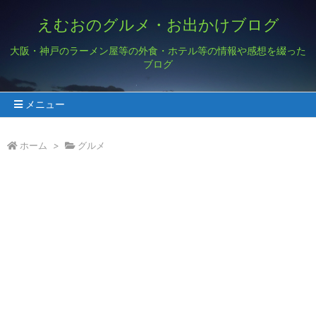
えむおのグルメ・お出かけブログ
大阪・神戸のラーメン屋等の外食・ホテル等の情報や感想を綴った
ブログ
メニュー
ホーム
>
グルメ