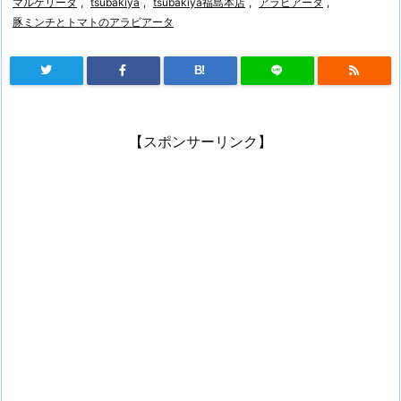
マルゲリータ
,
tsubakiya
,
tsubakiya福島本店
,
アラビアータ
,
豚ミンチとトマトのアラビアータ
B!
【スポンサーリンク】