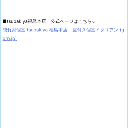
■tsubakiya福島本店 公式ページはこちら↓
隠れ家個室 tsubakiya 福島本店 – 庭付き個室イタリアン (g
orp.jp)