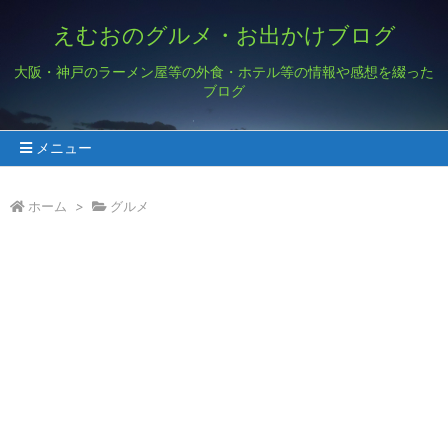
えむおのグルメ・お出かけブログ
大阪・神戸のラーメン屋等の外食・ホテル等の情報や感想を綴った
ブログ
メニュー
ホーム
>
グルメ