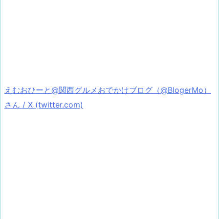
えむおひーと@関西グルメおでかけブログ（@BlogerMo）
さん / X (twitter.com)