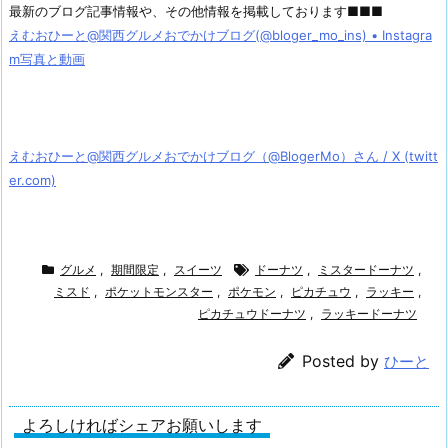
最新のブログ記事情報や、その他情報を掲載しております■■■
えむおひーと@関西グルメおでかけブログ(@bloger_mo_ins) • Instagra
m写真と動画
えむおひーと@関西グルメおでかけブログ（@BlogerMo）さん / X (twitt
er.com)
グルメ
,
期間限定
,
スイーツ
ドーナツ
,
ミスタードーナツ
,
ミスド
,
ポケットモンスター
,
ポケモン
,
ピカチュウ
,
ラッキー
,
ピカチュウドーナツ
,
ラッキードーナツ
Posted by
ひーと
よろしければシェアお願いします