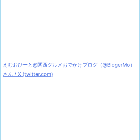
えむおひーと@関西グルメおでかけブログ（@BlogerMo）
さん / X (twitter.com)