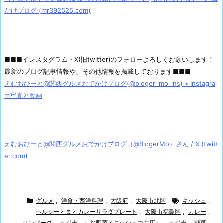
かけブログ (mr392525.com)
■■■インスタグラム・X(旧twitter)のフォローよろしくお願いします！
最新のブログ記事情報や、その他情報を掲載しております■■■
えむおひーと@関西グルメおでかけブログ(@bloger_mo_ins) • Instagra
m写真と動画
えむおひーと@関西グルメおでかけブログ（@BlogerMo）さん / X (twitt
er.com)
グルメ
,
洋食・西洋料理
,
大阪府
,
大阪市北区
キッシュ
,
ヘルシーとまとカレーサラダプレート
,
大阪市福島区
,
カレー
,
ハンバーグ
,
ベジ吉 ～お野菜とキッシュのお店～
,
ベジ吉
,
野菜
,