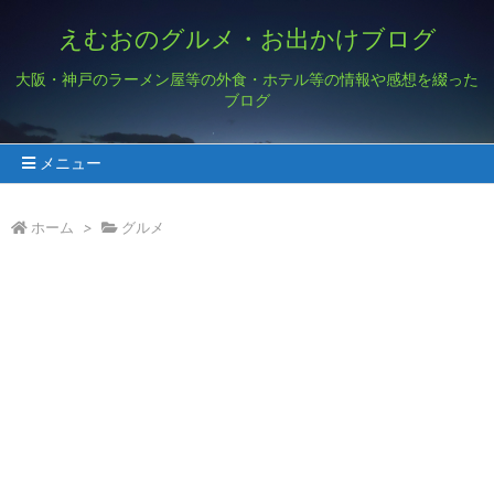
えむおのグルメ・お出かけブログ
大阪・神戸のラーメン屋等の外食・ホテル等の情報や感想を綴った
ブログ
メニュー
ホーム
>
グルメ