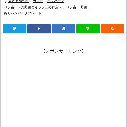
,
大阪市福島区
,
カレー
,
ハンバーグ
,
ベジ吉 ～お野菜とキッシュのお店～
,
ベジ吉
,
野菜
,
炙りハンバーグプレート
B!
【スポンサーリンク】