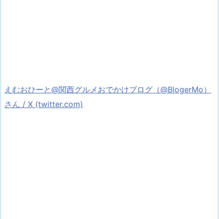
えむおひーと@関西グルメおでかけブログ（@BlogerMo）
さん / X (twitter.com)