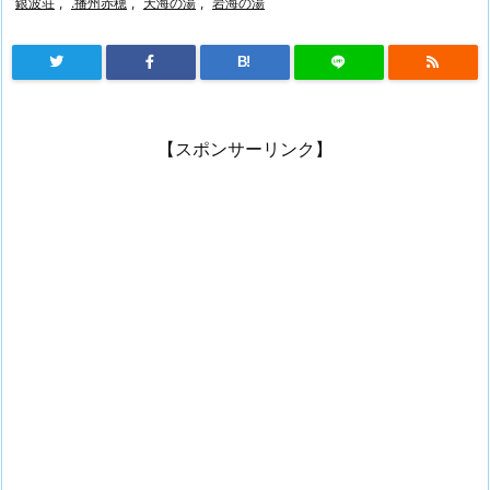
銀波荘
,
.播州赤穂
,
天海の湯
,
岩海の湯
B!
【スポンサーリンク】