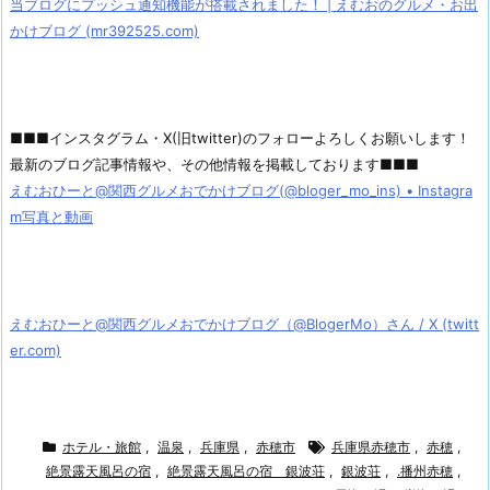
当ブログにプッシュ通知機能が搭載されました！ | えむおのグルメ・お出
かけブログ (mr392525.com)
■■■インスタグラム・X(旧twitter)のフォローよろしくお願いします！
最新のブログ記事情報や、その他情報を掲載しております■■■
えむおひーと@関西グルメおでかけブログ(@bloger_mo_ins) • Instagra
m写真と動画
えむおひーと@関西グルメおでかけブログ（@BlogerMo）さん / X (twitt
er.com)
ホテル・旅館
,
温泉
,
兵庫県
,
赤穂市
兵庫県赤穂市
,
赤穂
,
絶景露天風呂の宿
,
絶景露天風呂の宿 銀波荘
,
銀波荘
,
.播州赤穂
,