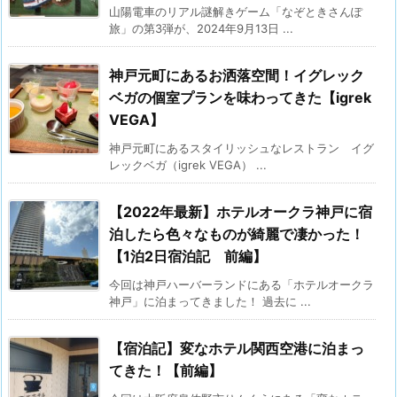
山陽電車のリアル謎解きゲーム「なぞときさんぽ
旅」の第3弾が、2024年9月13日 ...
神戸元町にあるお洒落空間！イグレック
ベガの個室プランを味わってきた【igrek
VEGA】
神戸元町にあるスタイリッシュなレストラン イグ
レックベガ（igrek VEGA） ...
【2022年最新】ホテルオークラ神戸に宿
泊したら色々なものが綺麗で凄かった！
【1泊2日宿泊記 前編】
今回は神戸ハーバーランドにある「ホテルオークラ
神戸」に泊まってきました！ 過去に ...
【宿泊記】変なホテル関西空港に泊まっ
てきた！【前編】