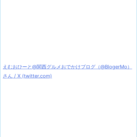
えむおひーと@関西グルメおでかけブログ（@BlogerMo）
さん / X (twitter.com)