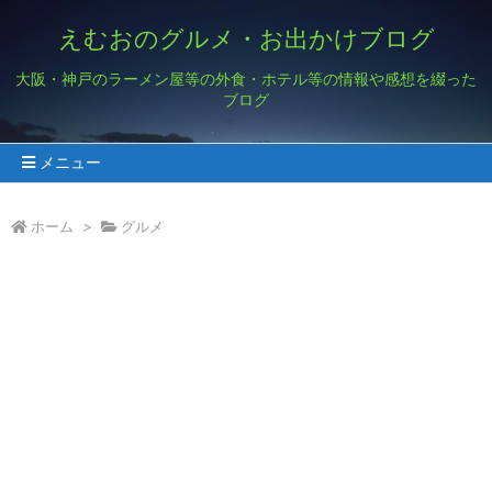
えむおのグルメ・お出かけブログ
大阪・神戸のラーメン屋等の外食・ホテル等の情報や感想を綴った
ブログ
メニュー
ホーム
>
グルメ