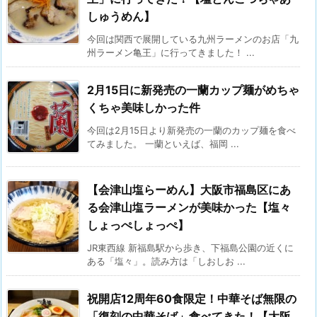
しゅうめん】
今回は関西で展開している九州ラーメンのお店「九
州ラーメン亀王」に行ってきました！ ...
2月15日に新発売の一蘭カップ麺がめちゃ
くちゃ美味しかった件
今回は2月15日より新発売の一蘭のカップ麺を食べ
てみました。 一蘭といえば、福岡 ...
【会津山塩らーめん】大阪市福島区にあ
る会津山塩ラーメンが美味かった【塩々
しょっぺしょっぺ】
JR東西線 新福島駅から歩き、下福島公園の近くに
ある「塩々」。読み方は「しおしお ...
祝開店12周年60食限定！中華そば無限の
「復刻の中華そば」食べてきた！【大阪