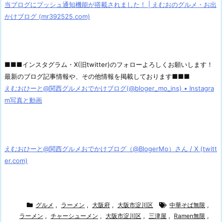
当ブログにプッシュ通知機能が搭載されました！ | えむおのグルメ・お出
かけブログ (mr392525.com)
■■■インスタグラム・X(旧twitter)のフォローよろしくお願いします！
最新のブログ記事情報や、その他情報を掲載しております■■■
えむおひーと@関西グルメおでかけブログ(@bloger_mo_ins) • Instagra
m写真と動画
えむおひーと@関西グルメおでかけブログ（@BlogerMo）さん / X (twitt
er.com)
グルメ
,
ラーメン
,
大阪府
,
大阪市淀川区
中華そば無限
,
ラーメン
,
チャーシューメン
,
大阪市淀川区
,
三津屋
,
Ramen無限
,