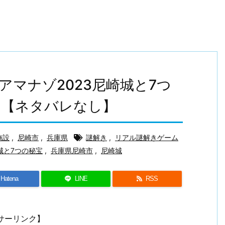
マナゾ2023尼崎城と7つ
た【ネタバレなし】
施設
,
尼崎市
,
兵庫県
謎解き
,
リアル謎解きゲーム
城と7つの秘宝
,
兵庫県尼崎市
,
尼崎城
Hatena
LINE
RSS
サーリンク】