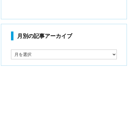
月別の記事アーカイブ
月
別
の
記
事
ア
ー
カ
イ
ブ