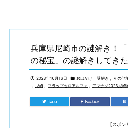
兵庫県尼崎市の謎解き！「ア
の秘宝」の謎解きしてき
2023年10月16日
お出かけ
,
謎解き
,
その他
,
尼崎
,
フラップセロアルファ
,
アマナゾ2023尼崎
Twitter
Facebook
B!
【スポン