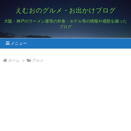
えむおのグルメ・お出かけブログ
大阪・神戸のラーメン屋等の外食・ホテル等の情報や感想を綴った
ブログ
メニュー
ホーム
>
グルメ