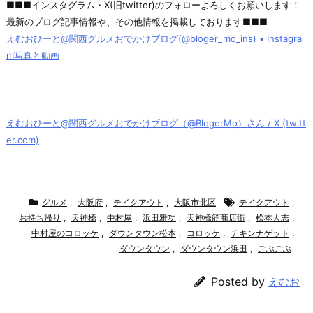
■■■インスタグラム・X(旧twitter)のフォローよろしくお願いします！
最新のブログ記事情報や、その他情報を掲載しております■■■
えむおひーと@関西グルメおでかけブログ(@bloger_mo_ins) • Instagra
m写真と動画
えむおひーと@関西グルメおでかけブログ（@BlogerMo）さん / X (twitt
er.com)
グルメ
,
大阪府
,
テイクアウト
,
大阪市北区
テイクアウト
,
お持ち帰り
,
天神橋
,
中村屋
,
浜田雅功
,
天神橋筋商店街
,
松本人志
,
中村屋のコロッケ
,
ダウンタウン松本
,
コロッケ
,
チキンナゲット
,
ダウンタウン
,
ダウンタウン浜田
,
ごぶごぶ
Posted by
えむお