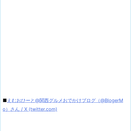
■
えむおひーと@関西グルメおでかけブログ（@BlogerM
o）さん / X (twitter.com)