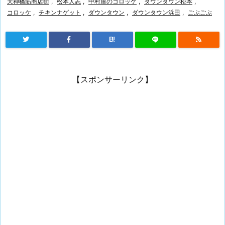
天神橋筋商店街
,
松本人志
,
中村屋のコロッケ
,
ダウンタウン松本
,
コロッケ
,
チキンナゲット
,
ダウンタウン
,
ダウンタウン浜田
,
ごぶごぶ
B!
【スポンサーリンク】