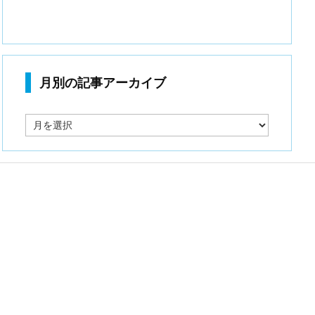
月別の記事アーカイブ
月
別
の
記
事
ア
ー
カ
イ
ブ