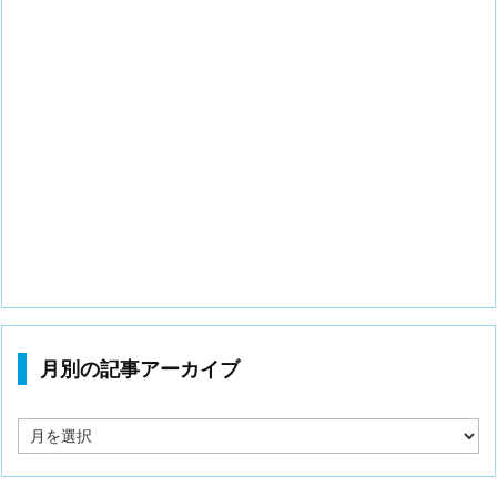
月別の記事アーカイブ
月
別
の
記