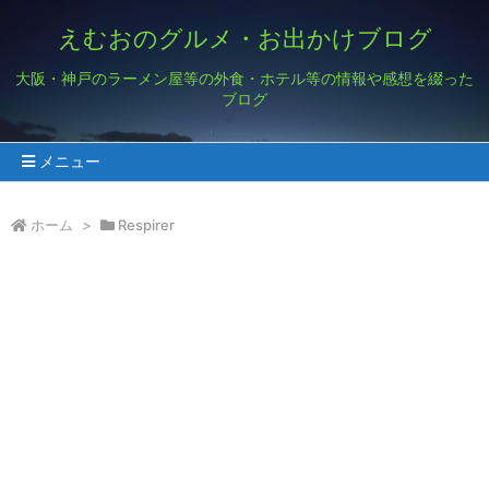
えむおのグルメ・お出かけブログ
大阪・神戸のラーメン屋等の外食・ホテル等の情報や感想を綴った
ブログ
メニュー
ホーム
>
Respirer