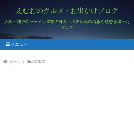
えむおのグルメ・お出かけブログ
大阪・神戸のラーメン屋等の外食・ホテル等の情報や感想を綴った
ブログ
メニュー
ホーム
>
SCRAP