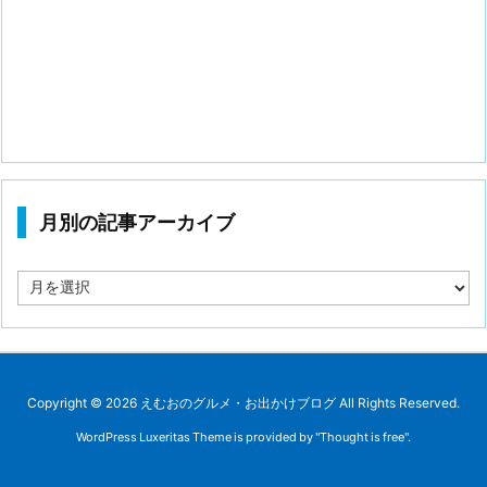
月別の記事アーカイブ
月
別
の
記
事
ア
ー
Copyright ©
2026
えむおのグルメ・お出かけブログ
All Rights Reserved.
カ
WordPress Luxeritas Theme is provided by "
Thought is free
".
イ
ブ