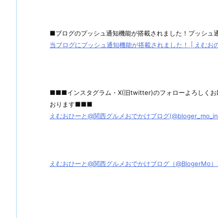
■ブログのプッシュ通知機能が搭載されました！プッシュ
当ブログにプッシュ通知機能が搭載されました！ | えむおのグル
■■■インスタグラム・X(旧twitter)のフォローよろ
おります■■■
えむおひーと@関西グルメおでかけブログ(@bloger_mo_ins) 
えむおひーと@関西グルメおでかけブログ（@BlogerMo）さん / X