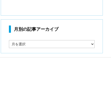
月別の記事アーカイブ
月
別
の
記
事
ア
ー
カ
イ
ブ