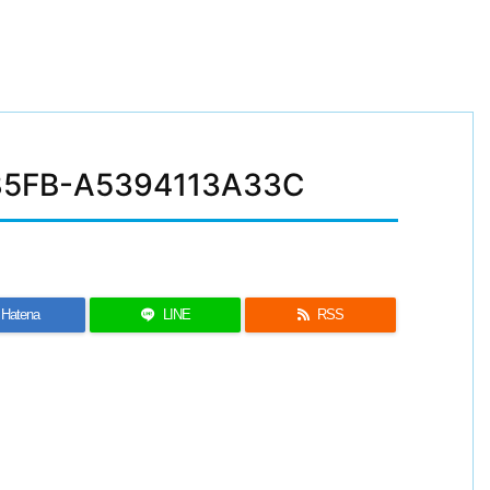
85FB-A5394113A33C
Hatena
LINE
RSS