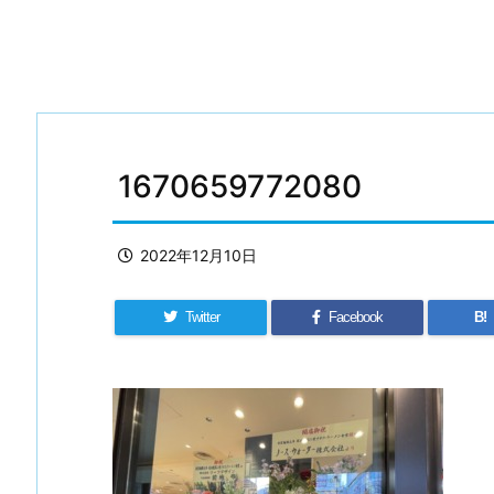
1670659772080
2022年12月10日
Twitter
Facebook
B!