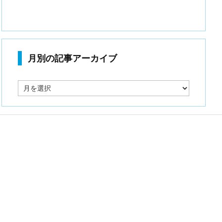
月別の記事アーカイブ
月
別
の
記
事
ア
ー
カ
イ
ブ