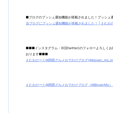
■ブログのプッシュ通知機能が搭載されました！プッシュ
当ブログにプッシュ通知機能が搭載されました！ | えむおのグル
■■■インスタグラム・X(旧twitter)のフォローよろ
おります■■■
えむおひーと@関西グルメおでかけブログ(@bloger_mo_ins) 
えむおひーと@関西グルメおでかけブログ（@BlogerMo）さん / X