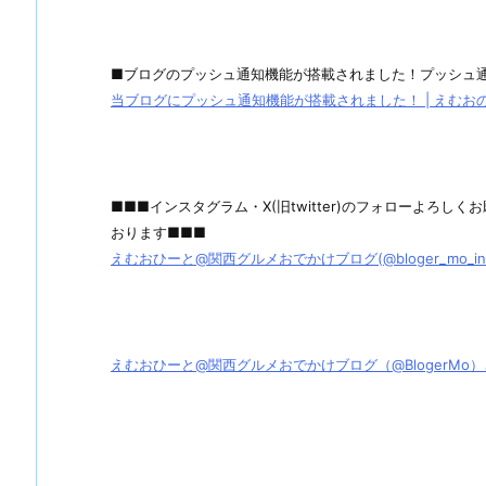
■ブログのプッシュ通知機能が搭載されました！プッシュ
当ブログにプッシュ通知機能が搭載されました！ | えむおのグル
■■■インスタグラム・X(旧twitter)のフォローよろ
おります■■■
えむおひーと@関西グルメおでかけブログ(@bloger_mo_ins) 
えむおひーと@関西グルメおでかけブログ（@BlogerMo）さん / X