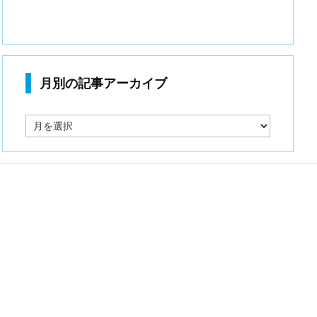
月別の記事アーカイブ
月
別
の
記
事
ア
ー
カ
イ
ブ