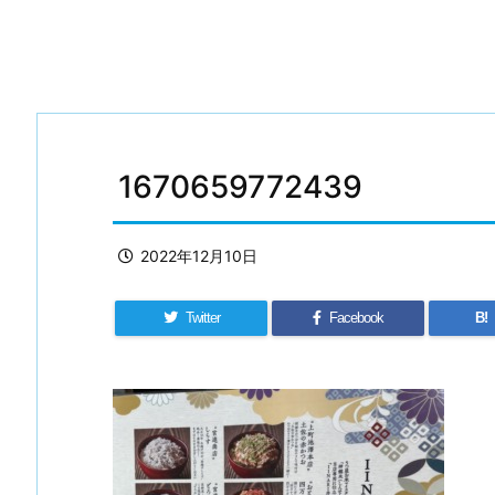
1670659772439
2022年12月10日
Twitter
Facebook
B!