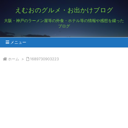
えむおのグルメ・お出かけブログ
大阪・神戸のラーメン屋等の外食・ホテル等の情報や感想を綴った
ブログ
メニュー
ホーム
>
1689730903223