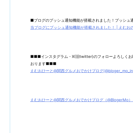
■ブログのプッシュ通知機能が搭載されました！プッシュ
当ブログにプッシュ通知機能が搭載されました！ | えむおのグル
■■■インスタグラム・X(旧twitter)のフォローよろ
おります■■■
えむおひーと@関西グルメおでかけブログ(@bloger_mo_ins) 
えむおひーと@関西グルメおでかけブログ（@BlogerMo）さん / X