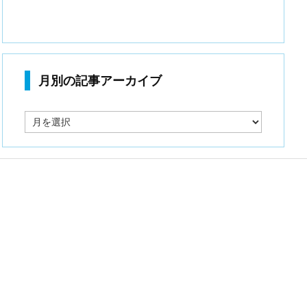
月別の記事アーカイブ
月
別
の
記
事
ア
ー
カ
イ
ブ