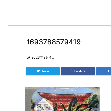
1693788579419
2023年9月4日
Twitter
Facebook
B!