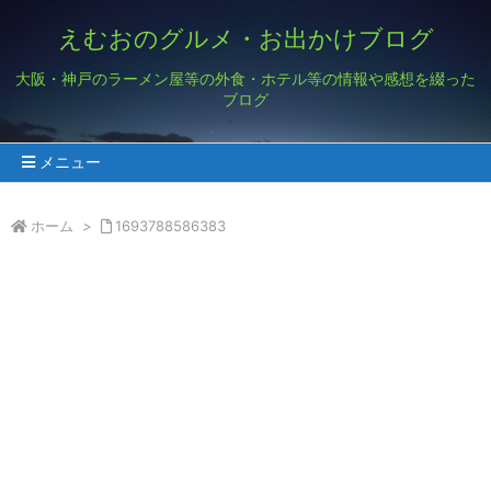
えむおのグルメ・お出かけブログ
大阪・神戸のラーメン屋等の外食・ホテル等の情報や感想を綴った
ブログ
メニュー
ホーム
>
1693788586383