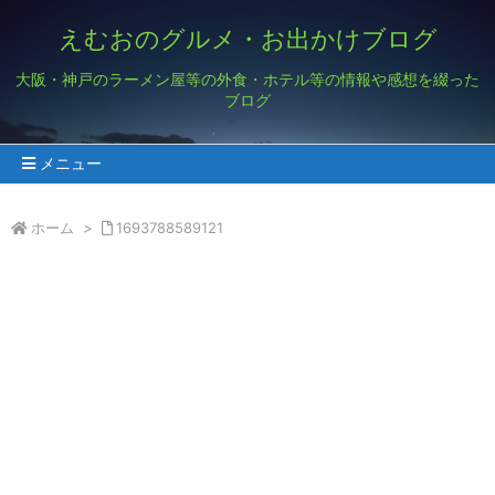
えむおのグルメ・お出かけブログ
大阪・神戸のラーメン屋等の外食・ホテル等の情報や感想を綴った
ブログ
メニュー
ホーム
>
1693788589121