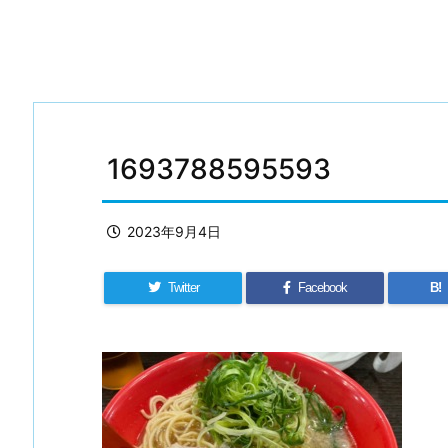
1693788595593
2023年9月4日
Twitter
Facebook
B!