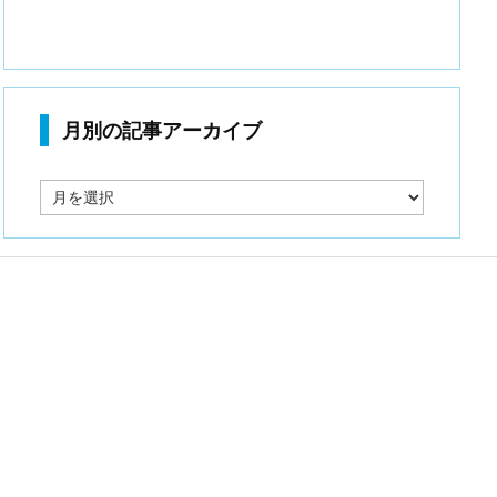
月別の記事アーカイブ
月
別
の
記
事
ア
ー
カ
イ
ブ