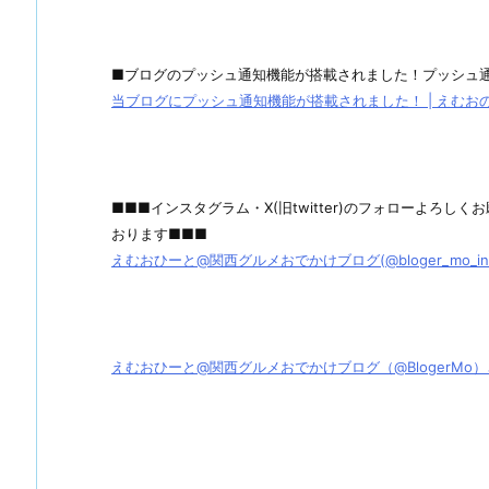
■ブログのプッシュ通知機能が搭載されました！プッシュ
当ブログにプッシュ通知機能が搭載されました！ | えむおのグル
■■■インスタグラム・X(旧twitter)のフォローよろ
おります■■■
えむおひーと@関西グルメおでかけブログ(@bloger_mo_ins) 
えむおひーと@関西グルメおでかけブログ（@BlogerMo）さん / X