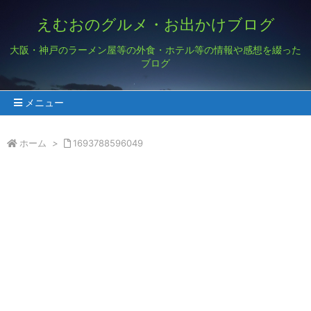
えむおのグルメ・お出かけブログ
大阪・神戸のラーメン屋等の外食・ホテル等の情報や感想を綴った
ブログ
メニュー
ホーム
>
1693788596049