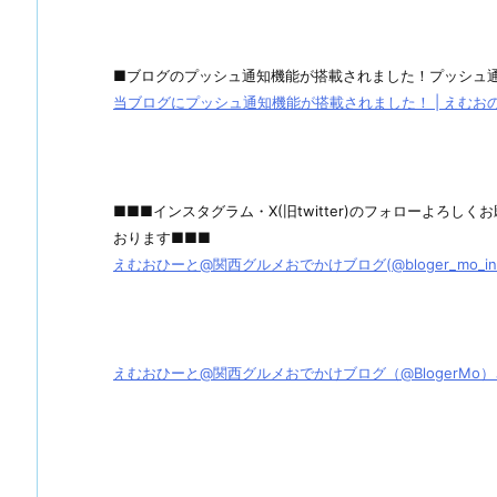
■ブログのプッシュ通知機能が搭載されました！プッシュ
当ブログにプッシュ通知機能が搭載されました！ | えむおのグル
■■■インスタグラム・X(旧twitter)のフォローよろ
おります■■■
えむおひーと@関西グルメおでかけブログ(@bloger_mo_ins) 
えむおひーと@関西グルメおでかけブログ（@BlogerMo）さん / X