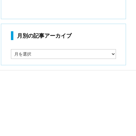
月別の記事アーカイブ
月
別
の
記
事
ア
ー
カ
イ
ブ