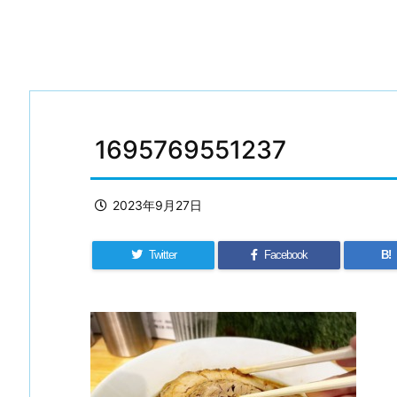
1695769551237
2023年9月27日
Twitter
Facebook
B!