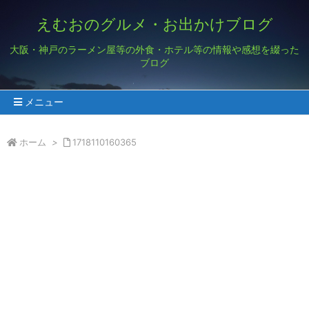
えむおのグルメ・お出かけブログ
大阪・神戸のラーメン屋等の外食・ホテル等の情報や感想を綴った
ブログ
メニュー
ホーム
>
1718110160365