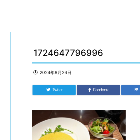
1724647796996
2024年8月26日
Twitter
Facebook
B!