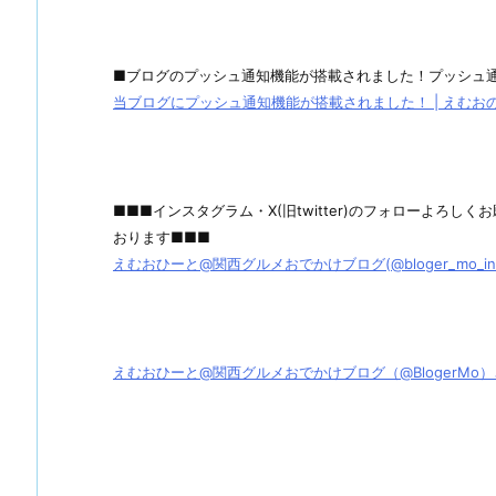
■ブログのプッシュ通知機能が搭載されました！プッシュ
当ブログにプッシュ通知機能が搭載されました！ | えむおのグル
■■■インスタグラム・X(旧twitter)のフォローよろ
おります■■■
えむおひーと@関西グルメおでかけブログ(@bloger_mo_ins) 
えむおひーと@関西グルメおでかけブログ（@BlogerMo）さん / X