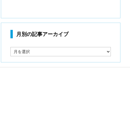
月別の記事アーカイブ
月
別
の
記
事
ア
ー
カ
イ
ブ