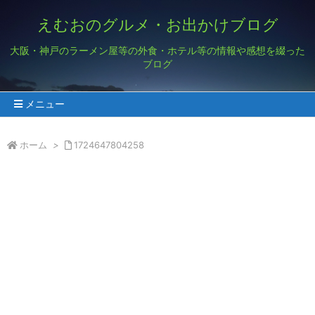
えむおのグルメ・お出かけブログ
大阪・神戸のラーメン屋等の外食・ホテル等の情報や感想を綴った
ブログ
メニュー
ホーム
>
1724647804258