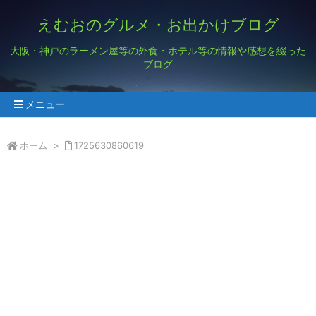
えむおのグルメ・お出かけブログ
大阪・神戸のラーメン屋等の外食・ホテル等の情報や感想を綴った
ブログ
メニュー
ホーム
>
1725630860619