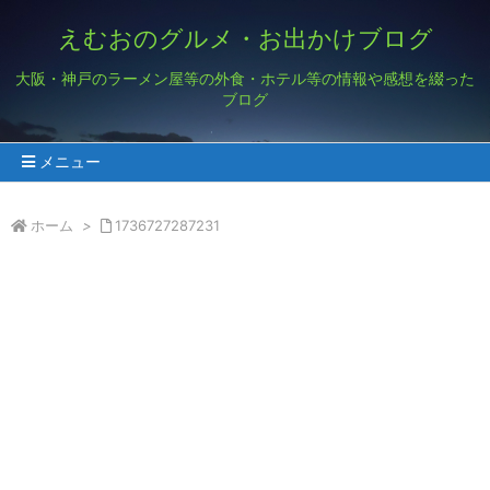
えむおのグルメ・お出かけブログ
大阪・神戸のラーメン屋等の外食・ホテル等の情報や感想を綴った
ブログ
メニュー
ホーム
>
1736727287231