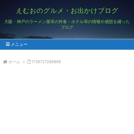
えむおのグルメ・お出かけブログ
大阪・神戸のラーメン屋等の外食・ホテル等の情報や感想を綴った
ブログ
メニュー
ホーム
>
1736727288886