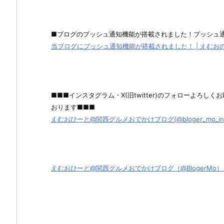
■ブログのプッシュ通知機能が搭載されました！プッシュ
当ブログにプッシュ通知機能が搭載されました！ | えむおのグル
■■■インスタグラム・X(旧twitter)のフォローよろ
おります■■■
えむおひーと@関西グルメおでかけブログ(@bloger_mo_ins) 
えむおひーと@関西グルメおでかけブログ（@BlogerMo）さん / X