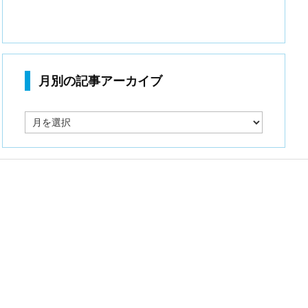
月別の記事アーカイブ
月
別
の
記
事
ア
ー
カ
イ
ブ