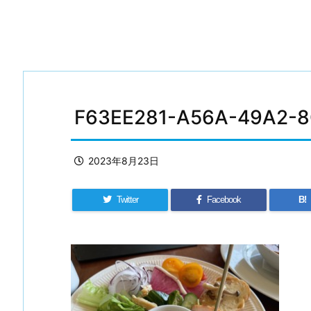
F63EE281-A56A-49A2-
2023年8月23日
Twitter
Facebook
B!