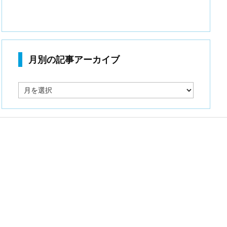
月別の記事アーカイブ
月
別
の
記
事
ア
ー
カ
イ
ブ