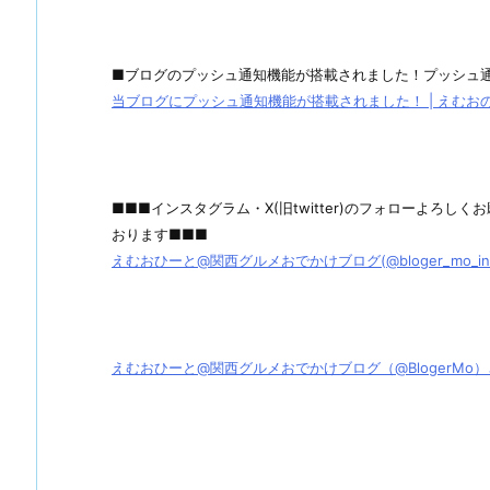
■ブログのプッシュ通知機能が搭載されました！プッシュ
当ブログにプッシュ通知機能が搭載されました！ | えむおのグル
■■■インスタグラム・X(旧twitter)のフォローよろ
おります■■■
えむおひーと@関西グルメおでかけブログ(@bloger_mo_ins) 
えむおひーと@関西グルメおでかけブログ（@BlogerMo）さん / X