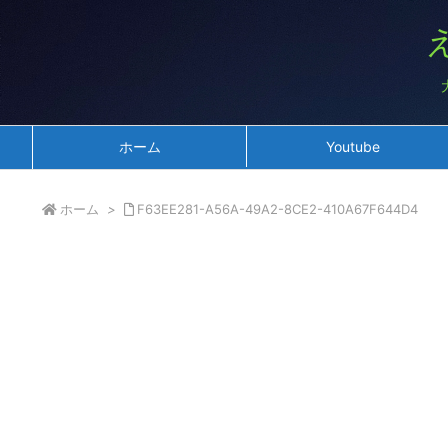
ホーム
Youtube
ホーム
>
F63EE281-A56A-49A2-8CE2-410A67F644D4