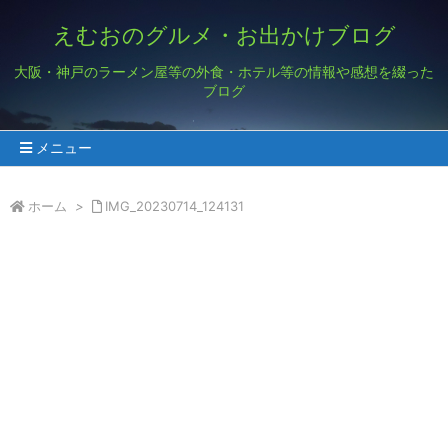
えむおのグルメ・お出かけブログ
大阪・神戸のラーメン屋等の外食・ホテル等の情報や感想を綴った
ブログ
メニュー
ホーム
>
IMG_20230714_124131