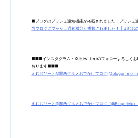
■ブログのプッシュ通知機能が搭載されました！プッシュ
当ブログにプッシュ通知機能が搭載されました！ | えむおのグル
■■■インスタグラム・X(旧twitter)のフォローよろ
おります■■■
えむおひーと@関西グルメおでかけブログ(@bloger_mo_ins) 
えむおひーと@関西グルメおでかけブログ（@BlogerMo）さん / X