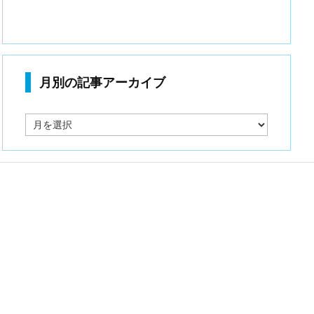
月別の記事アーカイブ
月
別
の
記
事
ア
ー
カ
イ
ブ