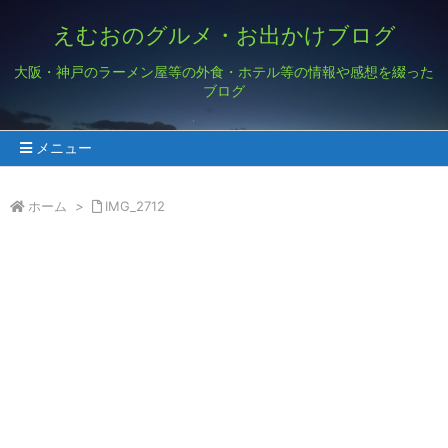
えむおのグルメ・お出かけブログ
大阪・神戸のラーメン屋等の外食・ホテル等の情報や感想を綴った
ブログ
メニュー
ホーム
>
IMG_2712