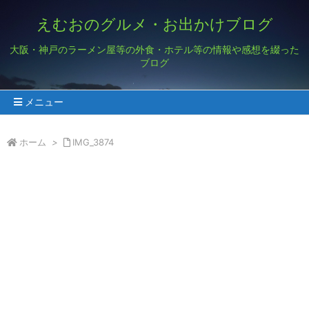
えむおのグルメ・お出かけブログ
大阪・神戸のラーメン屋等の外食・ホテル等の情報や感想を綴った
ブログ
メニュー
ホーム
>
IMG_3874