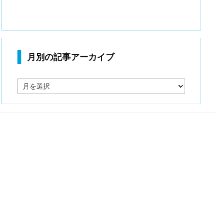
月別の記事アーカイブ
月
別
の
記
事
ア
ー
カ
イ
ブ