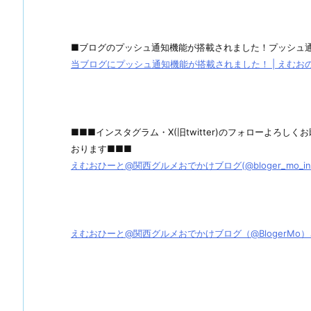
■ブログのプッシュ通知機能が搭載されました！プッシュ
当ブログにプッシュ通知機能が搭載されました！ | えむおのグル
■■■インスタグラム・X(旧twitter)のフォローよろ
おります■■■
えむおひーと@関西グルメおでかけブログ(@bloger_mo_ins) 
えむおひーと@関西グルメおでかけブログ（@BlogerMo）さん / X