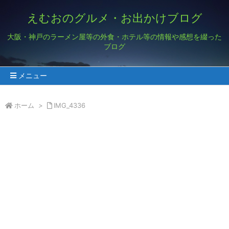
えむおのグルメ・お出かけブログ
大阪・神戸のラーメン屋等の外食・ホテル等の情報や感想を綴った
ブログ
メニュー
ホーム
>
IMG_4336