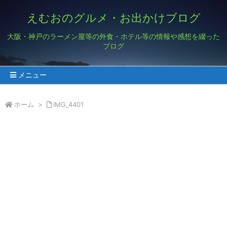
えむおのグルメ・お出かけブログ
大阪・神戸のラーメン屋等の外食・ホテル等の情報や感想を綴った
ブログ
メニュー
ホーム
>
IMG_4401