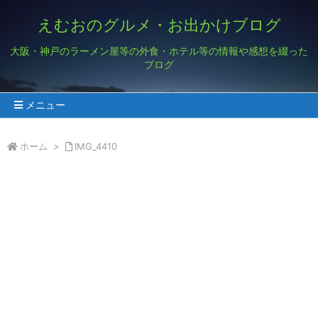
えむおのグルメ・お出かけブログ
大阪・神戸のラーメン屋等の外食・ホテル等の情報や感想を綴った
ブログ
メニュー
ホーム
>
IMG_4410