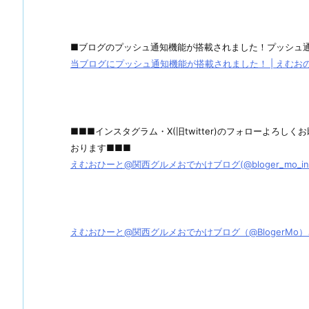
■ブログのプッシュ通知機能が搭載されました！プッシュ
当ブログにプッシュ通知機能が搭載されました！ | えむおのグル
■■■インスタグラム・X(旧twitter)のフォローよろ
おります■■■
えむおひーと@関西グルメおでかけブログ(@bloger_mo_ins) 
えむおひーと@関西グルメおでかけブログ（@BlogerMo）さん / X