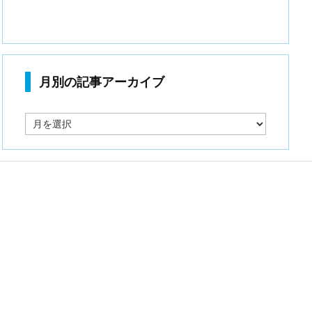
月別の記事アーカイブ
月
別
の
記
事
ア
ー
カ
イ
ブ