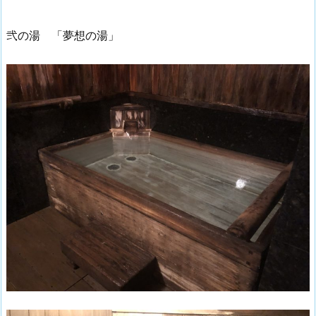
弐の湯 「夢想の湯」