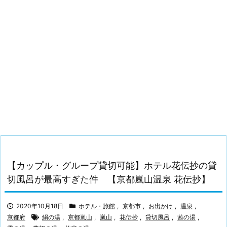
【カップル・グループ貸切可能】ホテル花伝抄の貸
切風呂が最高すぎた件 【京都嵐山温泉 花伝抄】
2020年10月18日
ホテル・旅館
,
京都市
,
お出かけ
,
温泉
,
京都府
絹の湯
,
京都嵐山
,
嵐山
,
花伝抄
,
貸切風呂
,
茜の湯
,