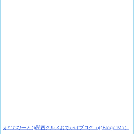
えむおひーと@関西グルメおでかけブログ（@BlogerMo）